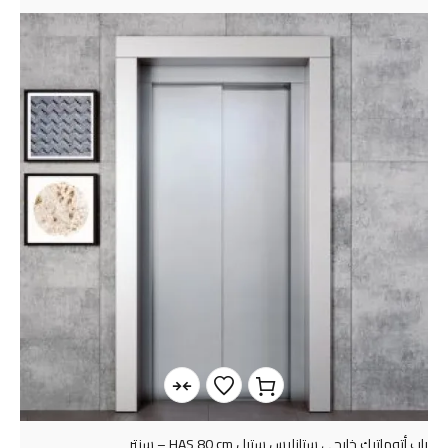
باب أتوماتيك خارجي ستانليس ستيل HAS 80 cm – سنتر