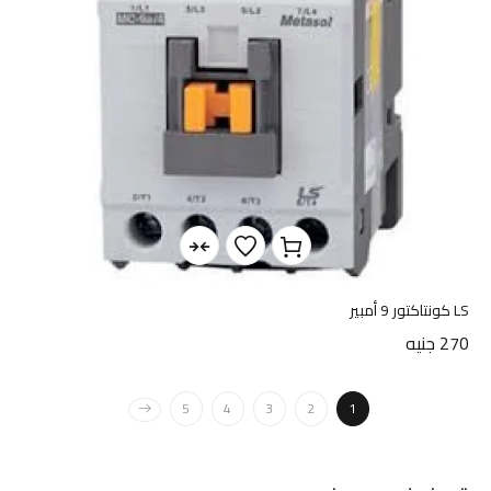
LS كونتاكتور 9 أمبير
270
جنيه
5
4
3
2
1