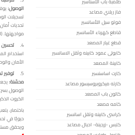
طلمبة باب الأسناسير
الوصول
:
يوف
فاز ريلاي مصاعد
تسجيلات الو
فوتو سيل اللأسانسير
تحديات أمان
قاطع كهرباء الأسانسير
مواجهتها. (
ا
قطع غيار المصعد
4.
تحسين إ
كابولى عمود كابينه وثقل الاسانسير
استخدام الم
الأمان والو
كابينة المصعد
كارت اساسنسير
5.
توفير ت
محسّنة
:
يجعل
كارته ميكروبروسيسور مصاعد
الوصول بسر
كالون باب المصعد
الكروت الذكي
كامه مصعد
باختصار، يلع
كراسى كابينه وتقل اسانسير
حيويًا في تح
كلبس -زرجينة- احبال مصاعد
ويحقق مستوي
كنترول طوارئ المصعد