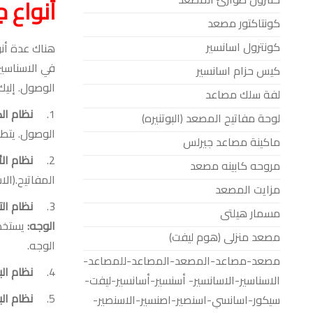
أنواع 
كونتاكتور مصعد
كونترول اسانسير
هناك عدة أن
في
الاسناسير
كيس حزام اسانسير
الوصول. إليك
لفة سلك مصاعد
1.
نظام ال
لوحة مفاتيح المصعد (البوتنيره)
الوصول
.
يتطل
ماكينة مصاعد جيرلس
2.
نظام ال
مروحه كابينه مصعد
المفاتيح.(
الا
مزايت المصعد
3.
نظام ال
مسمار هيلتى
الوجه
:
يستخد
مصعد منزلى (هوم ليفت)
الوجه
.
مصعد-مصاعد-المصعد-المصاعد-للمصاعد-
4.
نظام ال
الاسناسير-الاسانسير- أسنسير-أسانسير-ليفت-
5.
نظام ال
سيكور-اسانسي-اسنصير-اصنسير-الاسنصير-