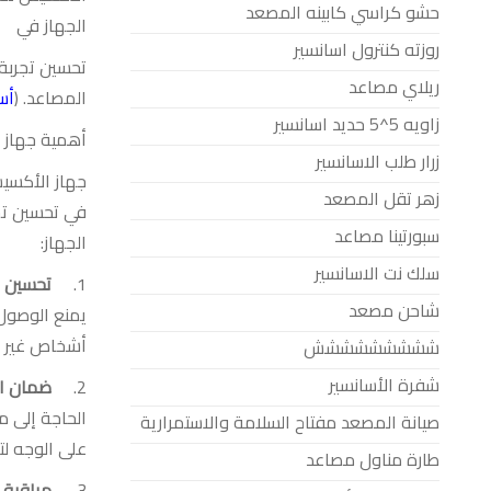
حشو كراسي كابينه المصعد
الجهاز في
روزته كنترول اسانسير
تحسين تجربة 
ريلاي مصاعد
المصاعد. (
أس
زاويه 5^5 حديد اسانسير
أهمية جهاز
زرار طلب الاسانسير
جهاز الأكسي
زهر تقل المصعد
في تحسين تجر
سبورتينا مصاعد
الجهاز
:
سلك نت الاسانسير
1.
تحسين ا
شاحن مصعد
يمنع الوصول 
أشخاص غير م
ششششششششش
شفرة الأسانسير
2.
ضمان ا
الحاجة إلى م
صيانة المصعد مفتاح السلامة والاستمرارية
على الوجه ل
طارة مناول مصاعد
3.
مراقبة و