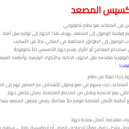
اكسيس المصعد
س في المصاعد هو نظام تكنولوجي
يم ورقابة الوصول إلى المصعد. يهدف هذا الجهاز إلى توفير سبل آمنة
اب للوصول إلى الطوابق المختلفة في المباني. بدلاً من الأساليب
 استخدام المفاتيح أو الأزرار، يقدم جهاز الأكسيس حلاً تكنولوجيًا
نولوجيا متقدمة مثل الكروت الذكية، والأكواد الرقمية، وأنظمة التعر
يفت
)
از جزءًا حيويًا من نظام
م للمصاعد، حيث يسهم في منع وصول الأشخاص غير المصرح لهم إلى ال
لتالي يعزز الحماية ويقلل من المخاطر المحتملة. يمكن تكامل جهاز
أنظمة الأمان الشاملة لتوفير حلاً متكاملًا يضمن تشغيل المصعد بشك
يات متقدمة، يُمكن برمجة جهاز
ل بشكل دقيق وفقًا لاحتياجات المبنى أو المؤسسة. بالتالي، يساهم 