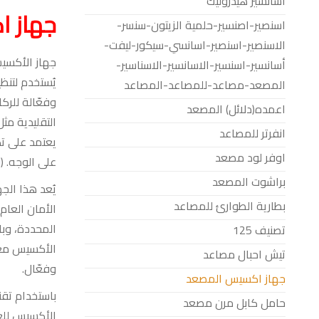
اسانسير هيدروليك
جهاز 
اسنصير-اصنسير-حلمية الزيتون-سنسر-
الاسنصير-اسنصير-اسانسي-سيكور-ليفت-
جهاز الأكسي
أسانسير-اسنسير-الاسانسير-الاسناسير-
يُستخدم لتنظ
المصعد-مصاعد-للمصاعد-المصاعد
وفعّالة للرك
اعمده(دلائل) المصعد
التقليدية مثل
انفرتر للمصاعد
يعتمد على تك
اوفر لود مصعد
على الوجه. (
ل
براشوت المصعد
يُعد هذا الجه
بطارية الطوارئ للمصاعد
الأمان العا
المحددة، وبا
تصنيف 125
الأكسيس مع 
تيش احبال مصاعد
وفعّال
.
جهاز اكسيس المصعد
باستخدام تقن
حامل كابل مرن مصعد
الأكسيس للعم