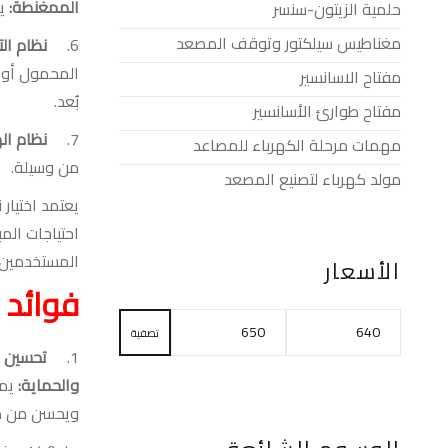
الممغنطة
:
ي
حلمية الزيتون-سنسر
مغناطيس سيلكتور وتوقف المصعد
6.
نظام ال
المحمول أو 
مفتاح الاسانسير
بُعد
.
مفتاح طوارئ الأسانسير
7.
نظام اله
مهمات مرحلة الكهرباء للمصاعد
من وسيلة
.
مولد كهرباء لتصنيع المصعد
يعتمد اختيا
احتياجات ال
المستخدمين
الأسعار
فوائد 
تصفية
1.
تحسين ا
والحماية
:
يم
ويحسن من مس