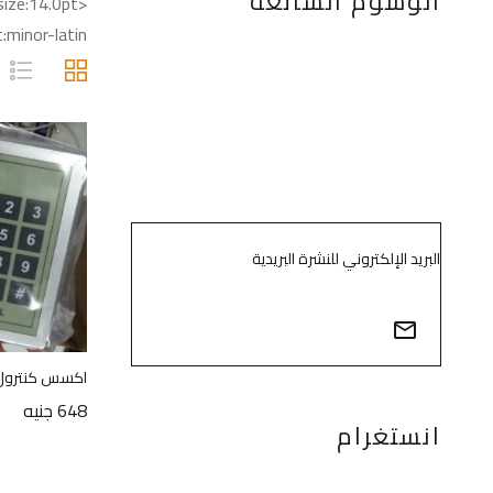
الوسوم الشائعة
<span style="font-size:14.0pt;
minor-latin;
info@egyptlifts.com
اكسس كنترول 3 ليد جد
648
جنيه
انستغرام