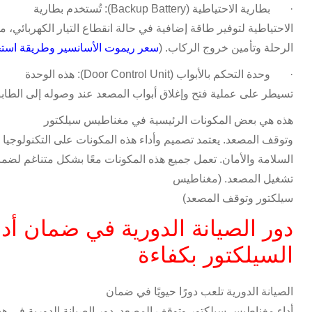
·
بطارية الاحتياطية
(Backup Battery):
تُستخدم بطارية
الاحتياطية لتوفير طاقة إضافية في حالة انقطاع التيار الكهربائي، 
الرحلة وتأمين خروج الركاب. (
سعر ريموت الأسانسير وطريقة استخ
·
وحدة التحكم بالأبواب
(Door Control Unit):
هذه الوحدة
تسيطر على عملية فتح وإغلاق أبواب المصعد عند وصوله إلى الطاب
هذه هي بعض المكونات الرئيسية في مغناطيس سيلكتور
وتوقف المصعد. يعتمد تصميم وأداء هذه المكونات على التكنولوجيا
السلامة والأمان. تعمل جميع هذه المكونات معًا بشكل متناغم لضم
تشغيل المصعد
.
(مغناطيس
سيلكتور وتوقف المصعد)
دور الصيانة الدورية في ضمان أد
السيلكتور بكفاءة
الصيانة الدورية تلعب دورًا حيويًا في ضمان
أداء مغناطيس سيلكتور وتوقف المصعد. دور الصيانة الدورية في هذ