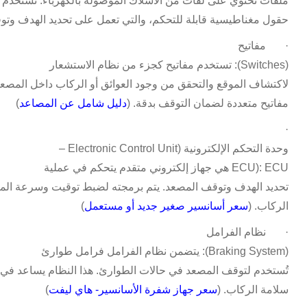
ملفات تحتوي على لفات من الأسلاك الموصولة بالكهرباء. تُستخدم ه
حقول مغناطيسية قابلة للتحكم، والتي تعمل على تحديد الهدف وتو
·
مفاتيح
(Switches):
تستخدم مفاتيح كجزء من نظام الاستشعار
لاكتشاف الموقع والتحقق من وجود العوائق أو الركاب داخل المصع
مفاتيح متعددة لضمان التوقف بدقة. (
دليل شامل عن المصاعد
)
·
وحدة التحكم الإلكترونية
(Electronic Control Unit –
ECU): ECU
هي جهاز إلكتروني متقدم يتحكم في عملية
تحديد الهدف وتوقف المصعد. يتم برمجته لضبط توقيت وسرعة المص
الركاب. (
سعر أسانسير صغير جديد أو مستعمل
)
·
نظام الفرامل
(Braking System):
يتضمن نظام الفرامل فرامل طوارئ
تُستخدم لتوقف المصعد في حالات الطوارئ. هذا النظام يساعد في
سلامة الركاب. (
سعر جهاز شفرة الأسانسير- هاي ليفت
)