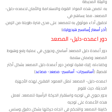
والبيئة المحيطة
به. تضمن هذه المواد القوة والاستدامة والأمان لاعمده-دليل-
المصعد، مما يساهم في
تحقيق أداء موثوق به للمصعد على مدى فترة طويلة من الزمن.
(
أخر أسعار أٍسانسير هيدروليك
)
دور اعمده-دليل- المصعد
دور أعمدة دليل المصعد أساسي وحيوي في عملية رفع وهبوط
المصعد وضمان سلامة
وكفاءته. إليك فقرة توضح دور أعمدة دليل المصعد بشكل أكثر
تفصيلاً: (
أسانسيرات- أسانسير- مصعد- مصاعد
)
اعمده-دليل- المصعد تمثل العمود الفقري لهذه الأجهزة
الحديثة، حيث تقوم
بدور حيوي في توجيه واستقرار الحركة الرأسية للمصعد. تعمل
هذه الأعمدة على توجيه
كابينة المصعد والتحكم في اتجاه حركتها بشكل دقيق وسلس.