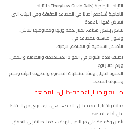
الألياف الزجاجية
(Fiberglass Guide Rails):
الألياف
الزجاجية تُستخدم أحيانًا في المصاعد الخفيفة وفي البيئات التي
تتعرض فيها الأعمدة
للتآكل بشكل مكثف. تمتاز بخفة وزنها ومقاومتها للتآكل،
وتكون مناسبة للمصاعد في
الأماكن الساحلية أو المناطق الرطبة.
تختلف هذه الأنواع في المواد المستخدمة والتصميم والتحمل،
ويتم اختيار نوع
العمود الدليلي وفقًا لمتطلبات المشروع والظروف البيئية وحجم
وحمولة المصعد.
صيانة واختبار اعمده-دليل- المصعد
صيانة واختبار اعمده-دليل- المصعد هي جزء حيوي من الحفاظ
على أداء المصعد
بأمان وكفاءة على مر الزمن. تهدف هذه الصيانة إلى التحقق