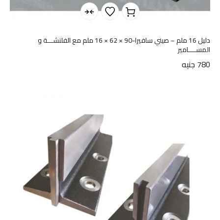
دليل 16 ملم – صيني سافيرا-90 × 62 × 16 ملم مع الفلنشـــة و
المســــامير
780
جنيه