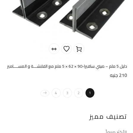
دليل 5 ملم – صيني سافيرا-90 × 62 × 5 ملم مع الفلنشـــة و المســــامير
210
جنيه
4
3
2
1
تصنيف مميز
الأكثر مبيعاً