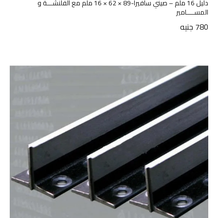
دليل 16 ملم – صيني سافيرا-89 × 62 × 16 ملم مع الفلنشـــة و
المســــامير
780
جنيه