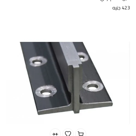
423
جنيه