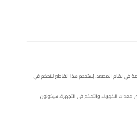
مز “11053” هو جزء من مكونات الكهرباء المستخدمة في نظام المصعد. يُستخدم هذا القاطع للتحكم في
 معدات الكهرباء والتحكم في الأجهزة. سيكونون