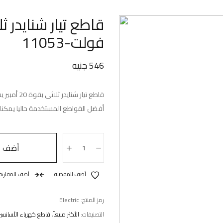
فولت-11053
546
جنيه
قاطع تيار 
أفضل القواطع المستخدمة حاليا يمكنك
أضف إل
أضف للمفضلة
أضف للمقارنة
رمز المنتج:
Electric
التصنيفات:
الأكثر مبيعاً
,
قاطع كهرباء الأسانسير