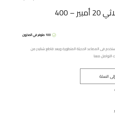
قاطع تيار شنايدر ثلاثي 20 أمبير – 400
100 متوفر في المخزون
شنايدر ثلاثى بقوة 20 أمبير يستخدم فى المصاعد الحديثة المتطورة ويعد قاطع شنايدر من
 التواصل معنا
ى السلة