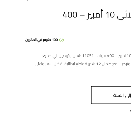
قاطع تيار شنايدر ثلاثي 10 أمبير – 400
100 متوفر في المخزون
افضل انواع شنايدر – قاطع دارة ثلاثي 10 امبير – 400 فولت -11051 شحن وتوصيل الي جميع
المحافظات قاطع كهربائي ثلاثي توريد وتركيب مع ضمان 12 شهر قواطع ايطالية افضل سعر واعلي
ى السلة