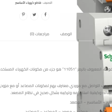
أمبير
التصنيف:
قاطع كهرباء الأسانسير
-
400
فولت-11051
الوصف
مراجعات (0)
قاطع تيار شنايدر ثلاثي بسعة 10 أمبير وجهد تشغيل 400 فولت، المعروف بالر
، يجب التواصل مع موردي معترف بهم لمكونات المصاعد أو مع مزودي
صفاته وكيفية استخدامه وتركيبه بشكل صحيح في نظام المصعد.
سير
–
الأسانسير
–
المصعد
مصاعد
–
مصعد
–
المصاعد
–
للمصاعد