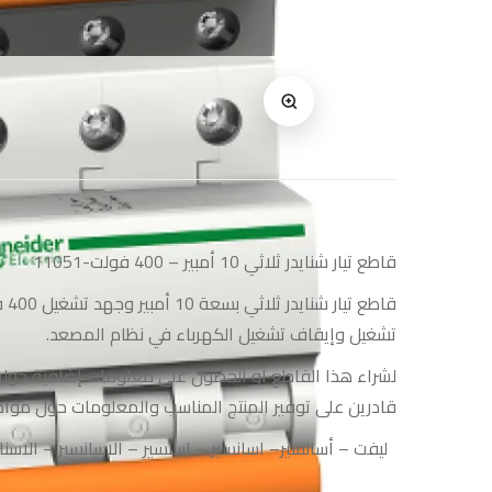
قاطع تيار شنايدر ثلاثي 10 أمبير – 400 فولت-11051
تشغيل وإيقاف تشغيل الكهرباء في نظام المصعد.
لشراء هذا القاطع أو الحصول على معلومات إضافية حوله
قادرين على توفير المنتج المناسب والمعلومات حول موا
ليفت
–
أسانسير
–
اسانسير
–
اسنسير
–
الاسانسير
–
الاسنا