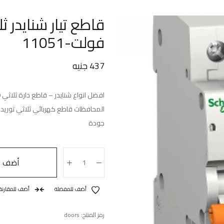
فولت-11051
437
جنيه
جودة
كمية
أضف إل
قاطع
تيار
أضف للمفضلة
أضف للمقارنة
شنايدر
ثلاثي
رمز المنتج:
doors
10