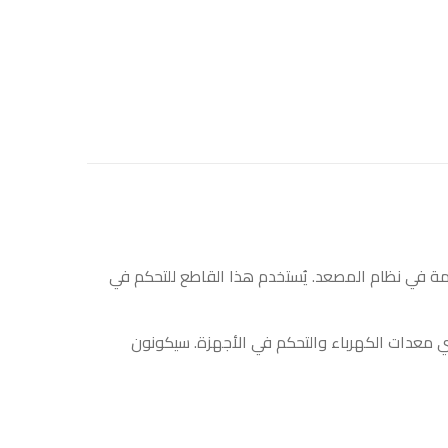
مز “11051” هو جزء من مكونات الكهرباء المستخدمة في نظام المصعد. يُستخدم هذا القاطع للتحكم في
 معدات الكهرباء والتحكم في الأجهزة. سيكونون