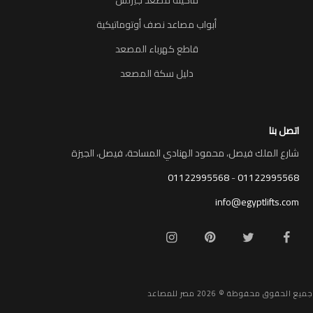
أبواب مصاعد نصف أوتوماتيكية
قاطع كهرباء المصعد
دليل سكة المصعد
اتصل بنا
شارع الملك فيصل، محمود الهنادي المساحة، فيصل، الجيزة
01122995568
-
01122995568
info@egyptlifts.com
جميع الحقوق محفوظة © 2026 مصر للمصاعد