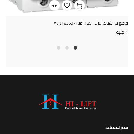
قاطع تيار شنايدر ثلاثي 125 أمبير -A9N18369
1
جنيه
4
2
1
مصر للمصاعد