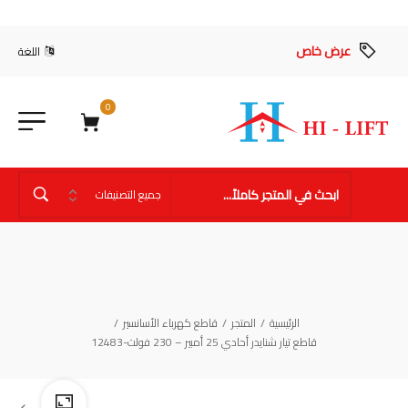
عرض خاص
اللغة
0
الرئيسية
/
المتجر
/
قاطع كهرباء الأسانسير
/
قاطع تيار شنايدر أحادي 25 أمبير – 230 فولت-12483