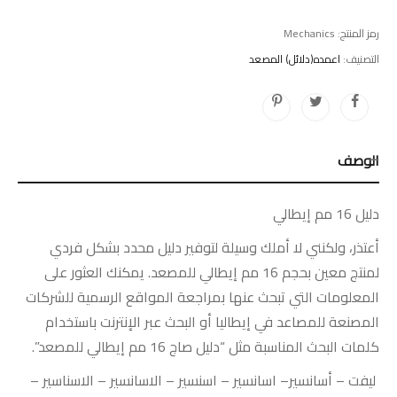
رمز المنتج:
Mechanics
التصنيف:
اعمده(دلائل) المصعد
الوصف
دليل 16 مم إيطالي
أعتذر، ولكنني لا أملك وسيلة لتوفير دليل محدد بشكل فردي
لمنتج معين بحجم 16 مم إيطالي للمصعد. يمكنك العثور على
المعلومات التي تبحث عنها بمراجعة المواقع الرسمية للشركات
المصنعة للمصاعد في إيطاليا أو البحث عبر الإنترنت باستخدام
كلمات البحث المناسبة مثل “دليل صاج 16 مم إيطالي للمصعد”.
ليفت
–
أسانسير
–
اسانسير
–
اسنسير
–
الاسانسير
–
الاسناسير
–