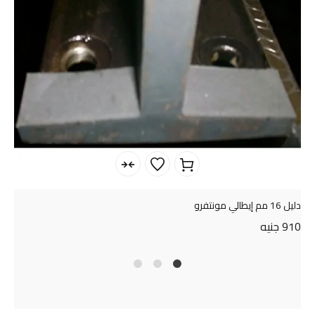
دليل 16 مم إيطالي مونتفرو
910
جنيه
4
2
1