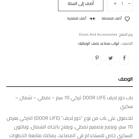
أضف إلى السلة
أضف للمفضلة
أضف للمقارنة
رمز المنتج:
Doors And Accessories
التصنيف:
ابواب مصاعد نصف اتوماتيك
الوصف
باب دور لايف DOOR LIFE تركي 70 سم – نمطي – شمال –
سكري
للحصول على باب من نوع “دور لايف” (DOOR LIFE) التركي بعرض
70 سم، ويتميز بتصميم نمطي، ويفتح باتجاه الشمال، وباللون
السكري خاص للاستخدام في المصاعد، يمكنك متابعة الخطوات