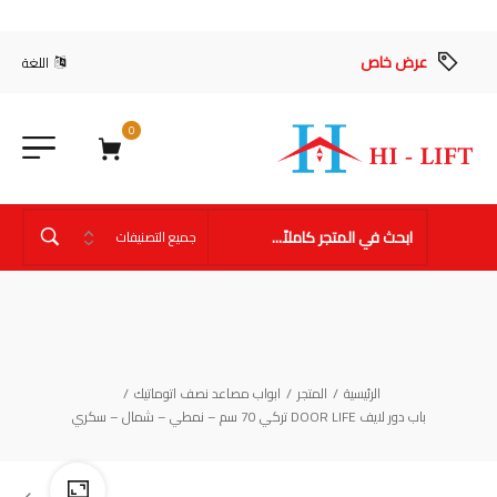
عرض خاص
اللغة
0
الرئيسية
/
المتجر
/
ابواب مصاعد نصف اتوماتيك
/
باب دور لايف DOOR LIFE تركي 70 سم – نمطي – شمال – سكري