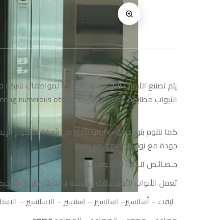
يتم تصنيع الأبواب الأوتوماتيكية وفقآ لمواصفات شركة فير
الأبواب مطابقة للمعايير الدولية EN 81-1/2, ASME A17.1-2000, and fire requirements EN 81-58 and UL 10B among numerous others.
جودة مع توفير جميع قطع الغيار.
خـصـائـص الـبـاب الأوتـومـاتـيـك
تعمل الأبواب الأوتوماتيك بسلاسة تامة عن طريق المحركات VVVF و F
ليفت
–
أسانسير
–
اسانسير
–
اسنسير
–
الاسانسير
–
الاسنا