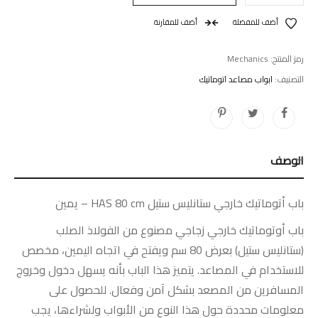
أضف للمفضلة
أضف للمقارنة
رمز المنتج:
Mechanics
التصنيف:
ابواب مصاعد اتوماتيك
الوصف
باب أتوماتيك خارجي ستانليس ستيل HAS 80 cm – يمين
باب أوتوماتيك خارجي زجاجي مصنوع من الفولاذ الصلب
(ستانليس ستيل) بعرض 80 سم ويفتح في اتجاه اليمين، مخصص
للاستخدام في المصاعد. يتميز هذا الباب بأنه يسهل دخول وخروج
المسافرين من المصعد بشكل آمن وفعال.
للحصول على
معلومات محددة حول هذا النوع من الأبواب ولشراءها، يجب