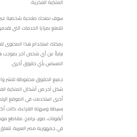
الملكية الفكرية
:
سوف نمنحك صلاحية شخصية غير قابل
للتمتع بمزايا الخدمات التي نقدم
يمكنك استخدام هذا المحتوى لل
نيابةً عن أي شخص آخر. بموجب ه
المساس بأي حقوق أخرى
.
جميع الحقوق محفوظة للنشر والع
شكل آخر من أشكال الملكية الفكر
أخرى استخدمت في الموقع الإلكت
بسيطة وسهلة القراءة، كانت أكثر
أيقونات، صور، برامج، مقاطع موسي
في جمهورية مصر العربية. تتعلق 