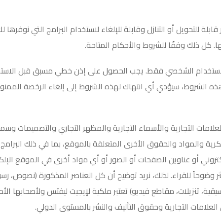
ة للتحويل أو التنازل وقابلة للإلغاء لاستخدام البرامج التي نوفرها 
ها. كل ذلك وفقًا للشروط والأحكام المتاحة
.
استخدام الشخصي فقط. يجب الحصول على إذن خطي مسبق قبل الاستخدا
ذه الشروط، سيؤدي أي انتهاك لهذه الشروط إلى إلغاء الرخصة الممنوح
لامات التجارية والأسماء التجارية والمظهر التجاري والتصميمات وسم
ية والمواد والحقوق الأخرى المتعلقة بالموقع، بما في ذلك البرامج 
روني أو عناوين الصفحات أو الصور أو أي مواد أخرى في الموقع الإلك
 وضوحاً للقراء. لذلك، نريد توضيح أن كل العناصر المذكورة (نصوص، رس
قية، تنزيلات، مقاطع فيديو) تعتبر ملكية لإيجيت ليفتس ولأصحابها الأص
العلامات التجارية وحقوق التأليف والنشر بالمستوى الدولي
.