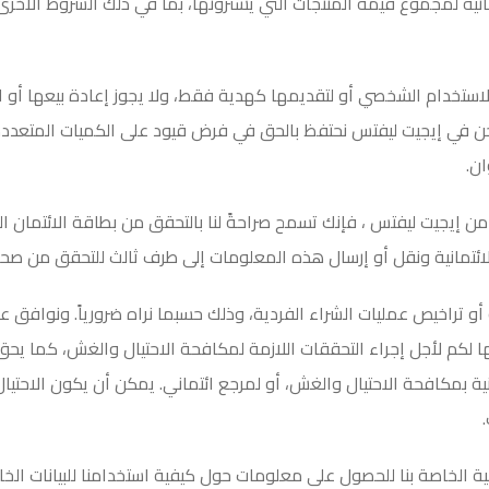
ية لمجموع قيمة المنتجات التي يشترونها، بما في ذلك الشروط الأخرى.
لاستخدام الشخصي أو لتقديمها كهدية فقط، ولا يجوز إعادة بيعها أو ا
ونحن في إيجيت ليفتس نحتفظ بالحق في فرض قيود على الكميات المتعد
ان
.
 من إيجيت ليفتس ، فإنك تسمح صراحةً لنا بالتحقق من بطاقة الائتمان 
الائتمانية ونقل أو إرسال هذه المعلومات إلى طرف ثالث للتحقق من صحة
أو تراخيص عمليات الشراء الفردية، وذلك حسبما نراه ضرورياً. ونوافق ع
 لكم لأجل إجراء التحققات اللازمة لمكافحة الاحتيال والغش، كما ي
ة بمكافحة الاحتيال والغش، أو لمرجع ائتماني. يمكن أن يكون الاحتي
.
 الخاصة بنا للحصول على معلومات حول كيفية استخدامنا للبيانات الخ