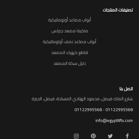
تصنيفات المنتجات
أبواب مصاعد أوتوماتيكية
ماكينة مصعد جيرلس
أبواب مصاعد نصف أوتوماتيكية
قاطع كهرباء المصعد
دليل سكة المصعد
اتصل بنا
شارع الملك فيصل، محمود الهنادي المساحة، فيصل، الجيزة
01122995568
-
01122995568
info@egyptlifts.com