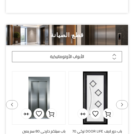
قطع الصيانة
الأبواب الأوتوماتيكية
ل
باب دور لايف DOOR LIFE تركي 70
باب سيلكم خارجى 80 سم يمين