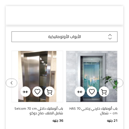
دلائل السكة
الأبواب الأوتوماتيكية
 شمال-
باب أتوماتيك خارجي زجاجي HAS 70
باب أتوماتيك داخلي Selcom 70 cm
باب أوتاك د
cm – شمال
شامل الضلف صاج دوكو
4
جنيه
21
جنيه
36
جنيه