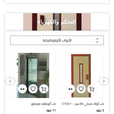
التحكم والكهرباء
الأبواب الأوتوماتيكية
باب أت
HAS 80 cm
16
جني
ل
باب أوتاك نمطي 80 سم – OTD01
باب أتوماتيك فيرماتور
3
جنيه
11
جنيه