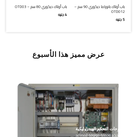
ما ديكوري 80 سم –
باب أوتاك بانوراما ديكوري 90 سم –
باب أوتاك ديكوري 80 سم – OTD03
OTD012
4
جنيه
5
جنيه
عرض مميز هذا الأسبوع
لوحات التحكم الهيدروليكية
أجزاء تحكم وحماية موثوقة للمصاعد