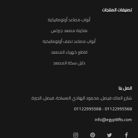
تصنيفات المنتجات
أبواب مصاعد أوتوماتيكية
ماكينة مصعد جيرلس
أبواب مصاعد نصف أوتوماتيكية
قاطع كهرباء المصعد
دليل سكة المصعد
اتصل بنا
شارع الملك فيصل، محمود الهنادي المساحة، فيصل، الجيزة
01122995568
-
01122995568
info@egyptlifts.com