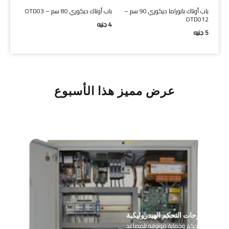
ما ديكوري 80 سم –
باب أوتاك بانوراما ديكوري 90 سم –
باب أوتاك ديكوري 80 سم – OTD03
باب هاس 
OTD012
4
جنيه
9
جنيه
5
جنيه
عرض مميز هذا الأسبوع
لوحات التحكم الهيدروليكية
أجزاء تحكم وحماية موثوقة للمصاعد