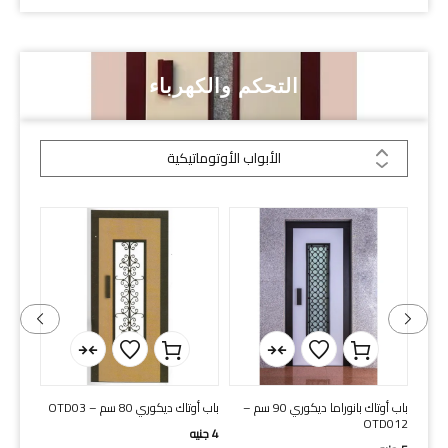
التحكم والكهرباء
الأبواب الأوتوماتيكية
ما ديكوري 80 سم –
باب أوتاك بانوراما ديكوري 90 سم –
باب أوتاك ديكوري 80 سم – OTD03
باب هاس 
OTD012
4
جنيه
9
جنيه