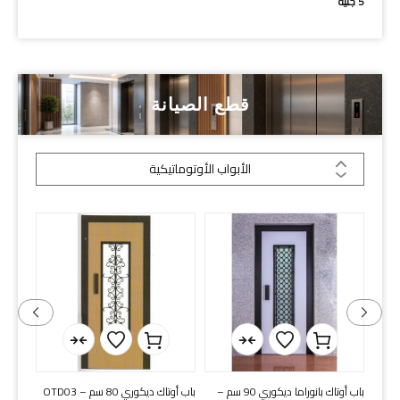
5
جنيه
قطع الصيانة
الأبواب الأوتوماتيكية
ما ديكوري 80 سم –
باب أوتاك بانوراما ديكوري 90 سم –
باب أوتاك ديكوري 80 سم – OTD03
باب هاس 