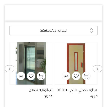
دلائل السكة
الأبواب الأوتوماتيكية
ل
باب أوتاك نمطي 80 سم – OTD01
باب أتوماتيك فيرماتور
باب أت
HAS 80 cm
3
جنيه
11
جنيه
16
جني