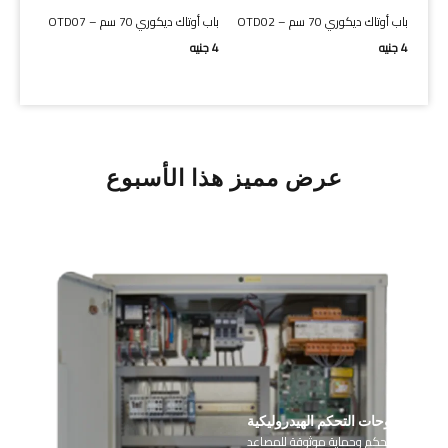
باب أوتاك ديكوري 70 سم – OTD02
باب أوتاك ديكوري 70 سم – OTD07
2 لون
4
جنيه
4
جنيه
3
جنيه
عرض مميز هذا الأسبوع
لوحات التحكم الهيدروليكية
أجزاء تحكم وحماية موثوقة للمصاعد