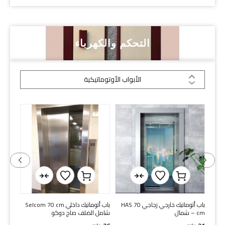
التحكم والكهرباء
الأبواب الأوتوماتيكية
 شمال-
باب أتوماتيك خارجي زجاجي HAS 70
باب أتوماتيك داخلي Selcom 70 cm
باب أوتاك د
cm – شمال
شامل الضلف صاج دوكو
4
جنيه