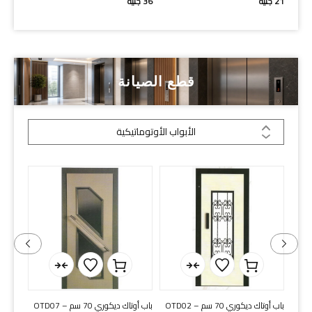
21
جنيه
36
جنيه
قطع الصيانة
الأبواب الأوتوماتيكية
باب أوتاك ديكوري 70 سم – OTD02
باب أوتاك ديكوري 70 سم – OTD07