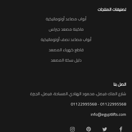
تصنيفات المنتجات
أبواب مصاعد أوتوماتيكية
ماكينة مصعد جيرلس
أبواب مصاعد نصف أوتوماتيكية
قاطع كهرباء المصعد
دليل سكة المصعد
اتصل بنا
شارع الملك فيصل، محمود الهنادي المساحة، فيصل، الجيزة
01122995568
-
01122995568
info@egyptlifts.com