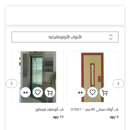
دلائل السكة
الأبواب الأوتوماتيكية
ل
باب أوتاك نمطي 80 سم – OTD01
باب أتوماتيك فيرماتور
باب أت
HAS 80 cm
3
جنيه
11
جنيه
16
جني