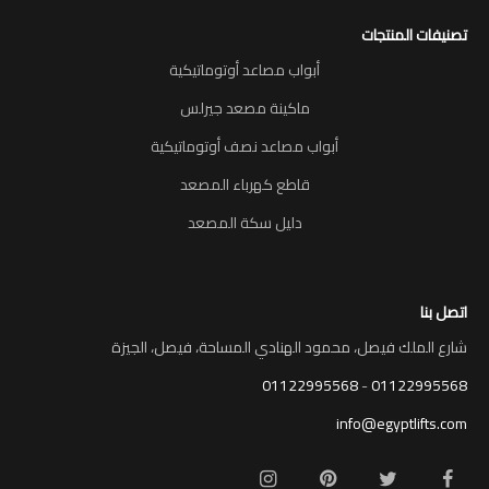
تصنيفات المنتجات
أبواب مصاعد أوتوماتيكية
ماكينة مصعد جيرلس
أبواب مصاعد نصف أوتوماتيكية
قاطع كهرباء المصعد
دليل سكة المصعد
اتصل بنا
شارع الملك فيصل، محمود الهنادي المساحة، فيصل، الجيزة
01122995568
-
01122995568
info@egyptlifts.com