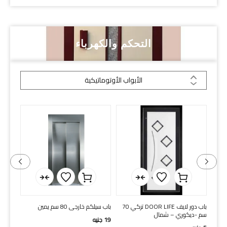
التحكم والكهرباء
الأبواب الأوتوماتيكية
ل
باب دور لايف DOOR LIFE تركي 70
باب سيلكم خارجى 80 سم يمين
سم -ديكوري – شمال
شامل 
19
جنيه