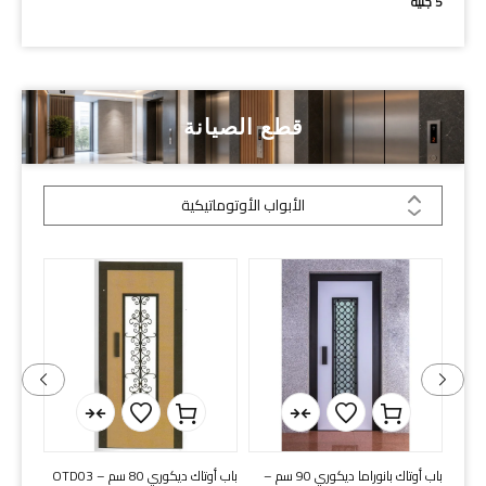
5
جنيه
36
جني
قطع الصيانة
الأبواب الأوتوماتيكية
ما ديكوري 80 سم –
باب أوتاك بانوراما ديكوري 90 سم –
باب أوتاك ديكوري 80 سم – OTD03
باب هاس 