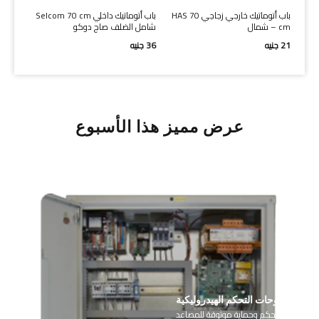
 شمال-
باب أتوماتيك خارجي زجاجي HAS 70
باب أتوماتيك داخلي Selcom 70 cm
cm – شمال
شامل الضلف صاج دوكو
21
جنيه
36
جنيه
عرض مميز هذا الأسبوع
لوحات التحكم الهيدروليكية
أجزاء تحكم وحماية موثوقة للمصاعد