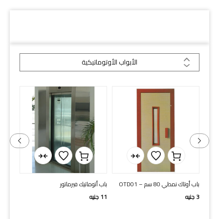
دلائل السكة
الأبواب الأوتوماتيكية
ل
باب أوتاك نمطي 80 سم – OTD01
باب أتوماتيك فيرماتور
باب أت
HAS 80 cm
3
جنيه
11
جنيه
16
جني