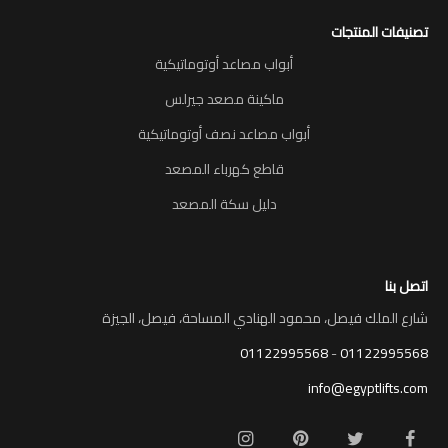
تصنيفات المنتجات
أبواب مصاعد أوتوماتيكية
ماكينة مصعد جيرلس
أبواب مصاعد نصف أوتوماتيكية
قاطع كهرباء المصعد
دليل سكة المصعد
اتصل بنا
شارع الملك فيصل، محمود الهنادي المساحة، فيصل، الجيزة
01122995568
-
01122995568
info@egyptlifts.com