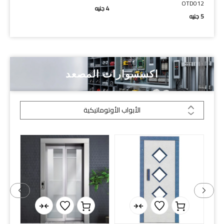
OTD012
4
جنيه
5
جنيه
اكسسوارات المصعد
الأبواب الأوتوماتيكية
سم يمي
280
جن