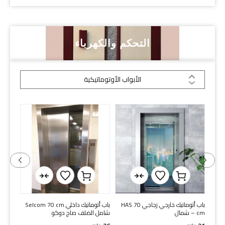
التحكم والكهرباء
الأبواب الأوتوماتيكية
 شمال-
باب أتوماتيك خارجي زجاجي HAS 70
باب أتوماتيك داخلي Selcom 70 cm
باب أوتاك د
cm – شمال
شامل الضلف صاج دوكو
4
جنيه