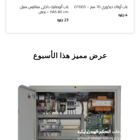
ل
باب أوتاك ديكوري 70 سم – OTD05
باب أتوماتيك داخلي ستانليس ستيل
HAS 80 cm – يمين
4
جنيه
23
جنيه
عرض مميز هذا الأسبوع
لوحات التحكم الهيدروليكية
أجزاء تحكم وحماية موثوقة للمصاعد