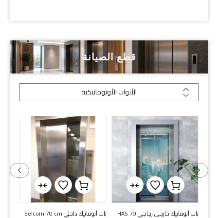
قطع الصيانة
الأبواب الأوتوماتيكية
باب أوتاك د
4
جنيه
 شمال-
باب أتوماتيك خارجي زجاجي HAS 70
باب أتوماتيك داخلي Selcom 70 cm