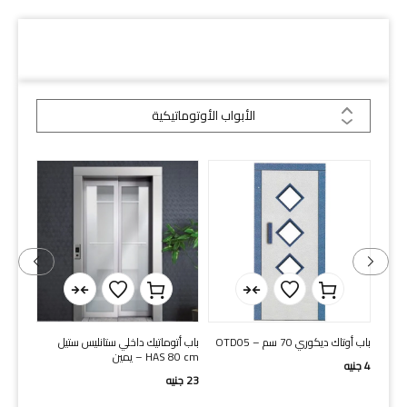
دلائل السكة
الأبواب الأوتوماتيكية
ل
SELCOM باب أوتوماتيكي خارجي 80
باب سيلكم داخلى 80 سم سنتر
سم يمين
ستانلي
37
جنيه
280
جنيه
13
جني