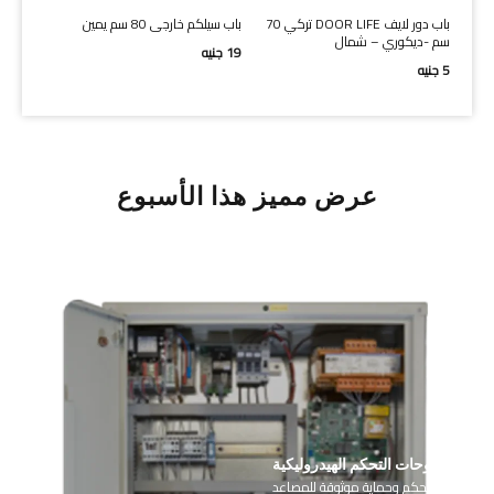
ل
باب دور لايف DOOR LIFE تركي 70
باب سيلكم خارجى 80 سم يمين
سم -ديكوري – شمال
شامل 
19
جنيه
5
جنيه
36
جني
عرض مميز هذا الأسبوع
لوحات التحكم الهيدروليكية
أجزاء تحكم وحماية موثوقة للمصاعد