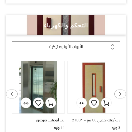
التحكم والكهرباء
الأبواب الأوتوماتيكية
باب أت
HAS 80 cm
16
جني
ل
باب أوتاك نمطي 80 سم – OTD01
باب أتوماتيك فيرماتور
3
جنيه
11
جنيه