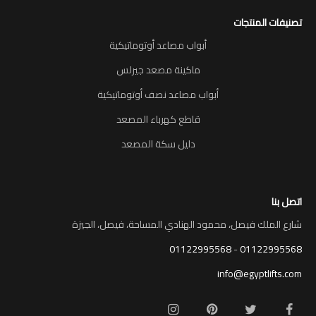
تصنيفات المنتجات
أبواب مصاعد أوتوماتيكية
ماكينة مصعد جيرلس
أبواب مصاعد نصف أوتوماتيكية
قاطع كهرباء المصعد
دليل سكة المصعد
اتصل بنا
شارع الملك فيصل، محمود الهنادي المساحة، فيصل، الجيزة
01122995568
-
01122995568
info@egyptlifts.com